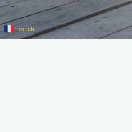
French
▼