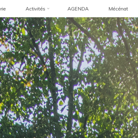
rie
Activités
AGENDA
Mécénat